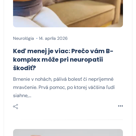
Neurológia
14. apríla 2026
Keď menej je viac: Prečo vám B-
komplex môže pri neuropatii
škodiť?
Brnenie v nohách, pálivá bolesť či nepríjemné
mravčenie. Prvá pomoc, po ktorej väčšina ľudí
siahne,…