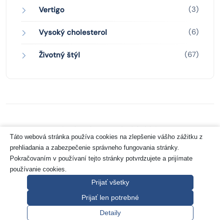
(3)
Vertigo
(6)
Vysoký cholesterol
(67)
Životný štýl
Zásady ochrany osobných údajov
Táto webová stránka používa cookies na zlepšenie vášho zážitku z
prehliadania a zabezpečenie správneho fungovania stránky.
Copyright 2026 © Pharco Grancreo GmbH
Pokračovaním v používaní tejto stránky potvrdzujete a prijímate
používanie cookies.
Prijať všetky
Prijať len potrebné
Návrat hore
Detaily