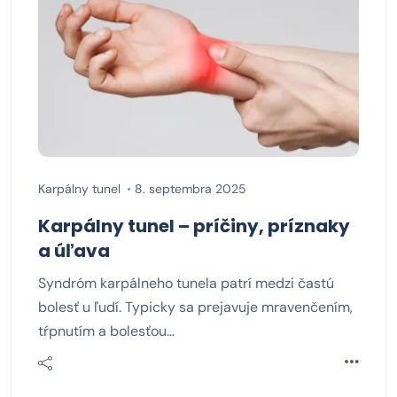
Karpálny tunel
8. septembra 2025
Karpálny tunel – príčiny, príznaky
a úľava
Syndróm karpálneho tunela patrí medzi častú
bolesť u ľudí. Typicky sa prejavuje mravenčením,
tŕpnutím a bolesťou…