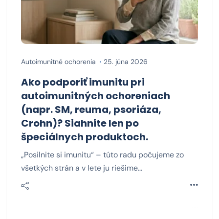
Autoimunitné ochorenia
25. júna 2026
Ako podporiť imunitu pri
autoimunitných ochoreniach
(napr. SM, reuma, psoriáza,
Crohn)? Siahnite len po
špeciálnych produktoch.
„Posilnite si imunitu“ – túto radu počujeme zo
všetkých strán a v lete ju riešime…