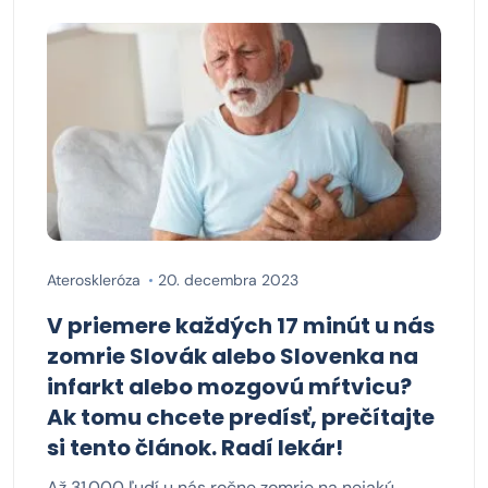
Ateroskleróza
20. decembra 2023
V priemere každých 17 minút u nás
zomrie Slovák alebo Slovenka na
infarkt alebo mozgovú mŕtvicu?
Ak tomu chcete predísť, prečítajte
si tento článok. Radí lekár!
Až 31.000 ľudí u nás ročne zomrie na nejakú