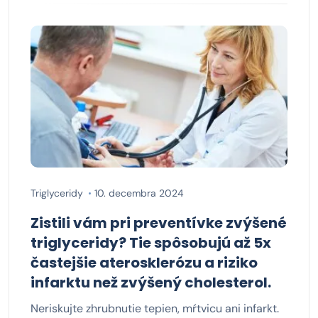
Triglyceridy
10. decembra 2024
Zistili vám pri preventívke zvýšené
triglyceridy? Tie spôsobujú až 5x
častejšie aterosklerózu a riziko
infarktu než zvýšený cholesterol.
Neriskujte zhrubnutie tepien, mŕtvicu ani infarkt.