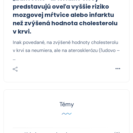
predstavujú oveľa vyššie riziko
mozgovej mŕtvice alebo infarktu
než zvýšená hodnota cholesterolu
v krvi.
Inak povedané, na zvýšené hodnoty cholesterolu
v krvi sa neumiera, ale na aterosklerózu (ľudovo –
…
Témy