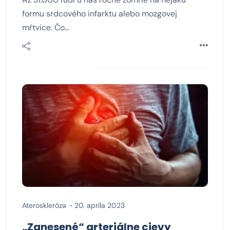
formu srdcového infarktu alebo mozgovej
mŕtvice. Čo…
Ateroskleróza
20. apríla 2023
„Zanesené“ arteriálne cievy