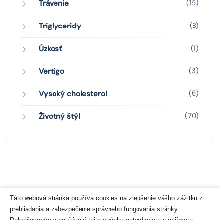
(15)
Trávenie
(8)
Triglyceridy
(1)
Úzkosť
(3)
Vertigo
(6)
Vysoký cholesterol
(70)
Životný štýl
Zásady ochrany osobných údajov
Táto webová stránka používa cookies na zlepšenie vášho zážitku z
prehliadania a zabezpečenie správneho fungovania stránky.
Copyright 2026 © Pharco Grancreo GmbH
Pokračovaním v používaní tejto stránky potvrdzujete a prijímate