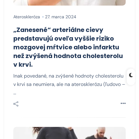
Ateroskleróza
27. marca 2024
„Zanesené“ arteriálne cievy
predstavujú oveľa vyššie riziko
mozgovej mŕtvice alebo infarktu
než zvýšená hodnota cholesterolu
v krvi.
Inak povedané, na zvýšené hodnoty cholesterolu
v krvi sa neumiera, ale na aterosklerózu (ľudovo –
…