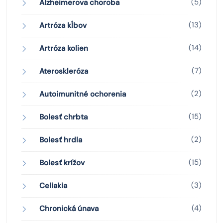
(5)
Alzheimerova choroba
(13)
Artróza kĺbov
(14)
Artróza kolien
(7)
Ateroskleróza
(2)
Autoimunitné ochorenia
(15)
Bolesť chrbta
(2)
Bolesť hrdla
(15)
Bolesť krížov
(3)
Celiakia
(4)
Chronická únava