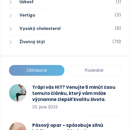
(1)
Úzkosť
(3)
Vertigo
(6)
Vysoký cholesterol
(70)
Životný štýl
Obľúbené
Posledné
Trápi vás HIT? Venujte 5 minút času
tomuto článku, ktorý vám môže
významne zlepšiť kvalitu života.
23. júna 2022
Pásový opar – spôsobuje silnú