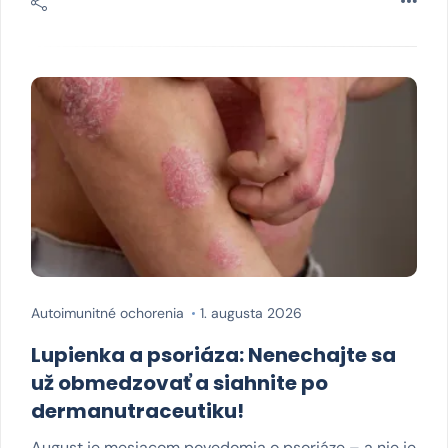
Autoimunitné ochorenia
1. augusta 2026
Lupienka a psoriáza: Nenechajte sa
už obmedzovať a siahnite po
dermanutraceutiku!
August je mesiacom povedomia o psoriáze – a nie je