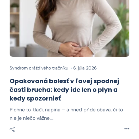
Syndrom dráždivého tračníku
6. júla 2026
Opakovaná bolesť v ľavej spodnej
časti brucha: kedy ide len o plyn a
kedy spozornieť
Pichne to, tlačí, napína – a hneď príde obava, či to
nie je niečo vážne.…