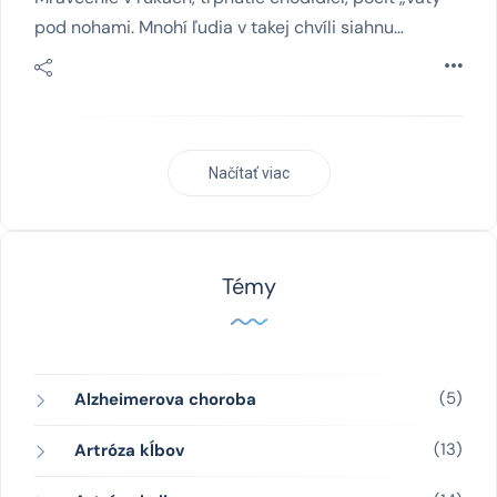
pod nohami. Mnohí ľudia v takej chvíli siahnu…
Načítať viac
Témy
(5)
Alzheimerova choroba
(13)
Artróza kĺbov