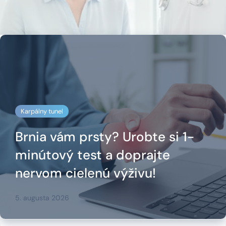
Karpálny tunel
Brnia vám prsty? Urobte si 1-
minútový test a doprajte
nervom cielenú výživu!
5. augusta 2026