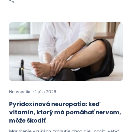
Neuropatia
1. júla 2026
Pyridoxínová neuropatia: keď
vitamín, ktorý má pomáhať nervom,
môže škodiť
Mravčenie v rukách, tŕpnutie chodidiel, pocit „vaty“