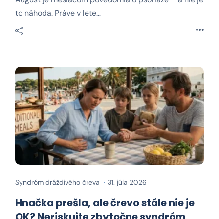
to náhoda. Práve v lete…
Syndróm dráždivého čreva
31. júla 2026
Hnačka prešla, ale črevo stále nie je
OK? Neriskujte zbytočne syndróm