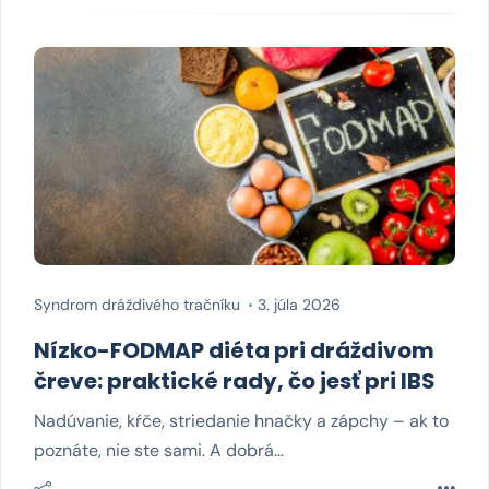
Syndrom dráždivého tračníku
3. júla 2026
Nízko-FODMAP diéta pri dráždivom
čreve: praktické rady, čo jesť pri IBS
Nadúvanie, kŕče, striedanie hnačky a zápchy – ak to
poznáte, nie ste sami. A dobrá…