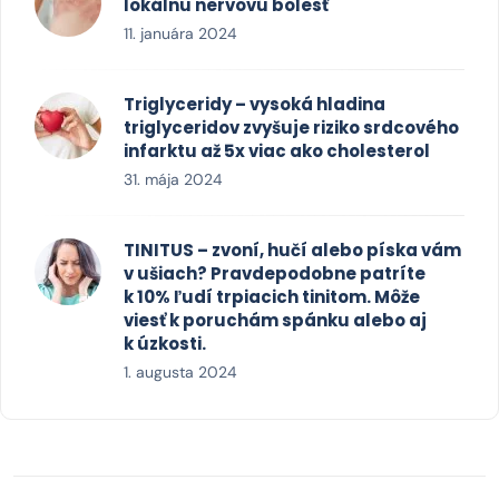
lokálnu nervovú bolesť
11. januára 2024
Triglyceridy – vysoká hladina
triglyceridov zvyšuje riziko srdcového
infarktu až 5x viac ako cholesterol
31. mája 2024
TINITUS – zvoní, hučí alebo píska vám
v ušiach? Pravdepodobne patríte
k 10% ľudí trpiacich tinitom. Môže
viesť k poruchám spánku alebo aj
k úzkosti.
1. augusta 2024