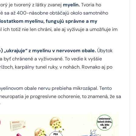
rý je tvorený z látky zvanej
myelín.
Tvoria ho
oré sa až 400-násobne obtáčajú okolo samotného
dostatkom myelínu, fungujú správne a my
 ich totiž nie len chráni, ale aj vyživuje a umožňuje im
 „ukrajuje“ z myelínu v nervovom obale.
Úbytok
a byť chránené a vyživované. To vedie k vyššie
žoch, karpálny tunel ruky, v nohách. Rovnako aj po
myelinovom obale nervu prebieha mikrozápal. Tento
neuropatia je progresívne ochorenie, to znamená, že sa
?