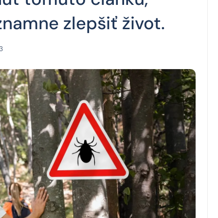
namne zlepšiť život.
3