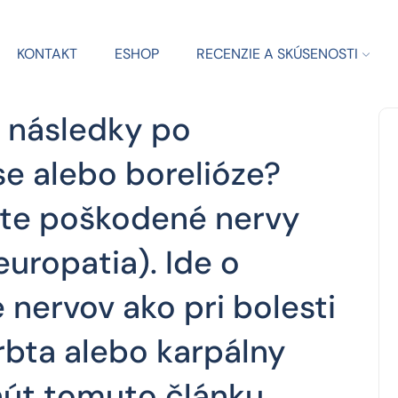
KONTAKT
ESHOP
RECENZIE A SKÚSENOSTI
é následky po
e alebo borelióze?
te poškodené nervy
uropatia). Ide o
nervov ako pri bolesti
hrbta alebo karpálny
nút tomuto článku,