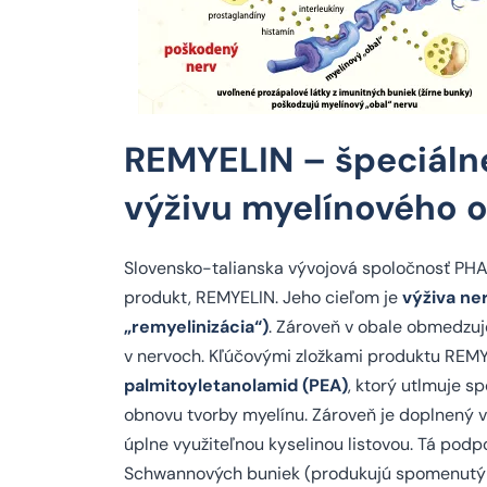
REMYELIN – špeciáln
výživu myelínového 
Slovensko-talianska vývojová spoločnosť P
produkt, REMYELIN. Jeho cieľom je
výživa ne
„remyelinizácia“)
. Zároveň v obale obmedzuj
v nervoch. Kľúčovými zložkami produktu REMYE
palmitoyletanolamid (PEA)
, ktorý utlmuje 
obnovu tvorby myelínu. Zároveň je doplnený v
úplne využiteľnou kyselinou listovou. Tá pod
Schwannových buniek (produkujú spomenutý dô