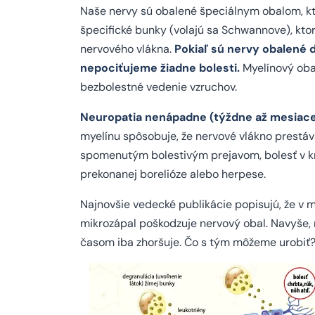
Naše nervy sú obalené špeciálnym obalom, kto
špecifické bunky (volajú sa Schwannove), kt
nervového vlákna.
Pokiaľ sú nervy obalené 
nepociťujeme žiadne bolesti.
Myelínový obal
bezbolestné vedenie vzruchov.
Neuropatia nenápadne (týždne až mesiace)
myelínu spôsobuje, že nervové vlákno prestáv
spomenutým bolestivým prejavom, bolesť v krí
prekonanej borelióze alebo herpese.
Najnovšie vedecké publikácie popisujú, že v 
mikrozápal poškodzuje nervový obal. Navyše, 
časom iba zhoršuje. Čo s tým môžeme urobiť