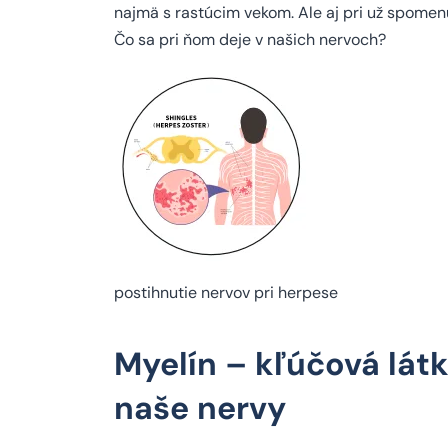
najmä s rastúcim vekom. Ale aj pri už spomen
Čo sa pri ňom deje v našich nervoch?
postihnutie nervov pri herpese
Myelín – kľúčová látk
naše nervy