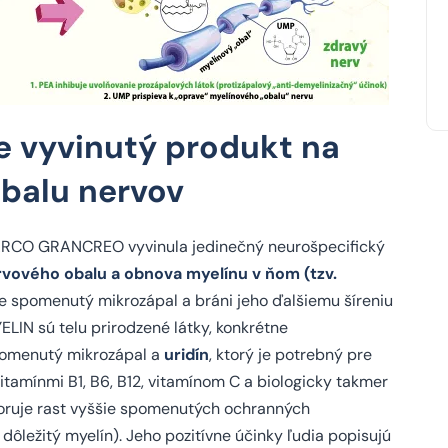
e vyvinutý produkt na
obalu nervov
HARCO GRANCREO vyvinula jedinečný neurošpecifický
rvového obalu a obnova myelínu v ňom (tzv.
e spomenutý mikrozápal a bráni jeho ďalšiemu šíreniu
LIN sú telu prirodzené látky, konkrétne
spomenutý mikrozápal a
uridín
, ktorý je potrebný pre
itamínmi B1, B6, B12, vitamínom C a biologicky takmer
poruje rast vyššie spomenutých ochranných
ležitý myelín). Jeho pozitívne účinky ľudia popisujú