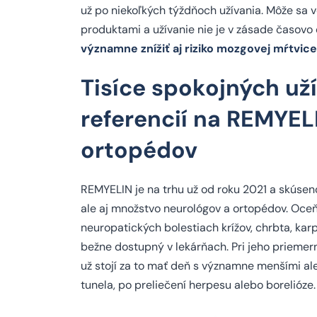
už po niekoľkých týždňoch užívania. Môže sa
produktami a užívanie nie je v zásade časov
významne znížiť aj riziko mozgovej mŕtvice
Tisíce spokojných už
referencií na REMYEL
ortopédov
REMYELIN je na trhu už od roku 2021 a skúsenos
ale aj množstvo neurológov a ortopédov. Oceňu
neuropatických bolestiach krížov, chrbta, kar
bežne dostupný v lekárňach. Pri jeho priemern
už stojí za to mať deň s významne menšími ale
tunela, po preliečení herpesu alebo borelióze.