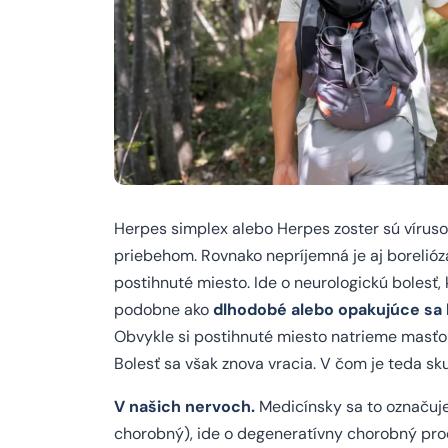
Herpes simplex alebo Herpes zoster sú víru
priebehom. Rovnako nepríjemná je aj borelióza
postihnuté miesto. Ide o neurologickú bolesť
podobne ako
dlhodobé alebo opakujúce sa 
Obvykle si postihnuté miesto natrieme masťou
Bolesť sa však znova vracia. V čom je teda 
V našich nervoch.
Medicínsky sa to označuj
chorobný), ide o degeneratívny chorobný proc