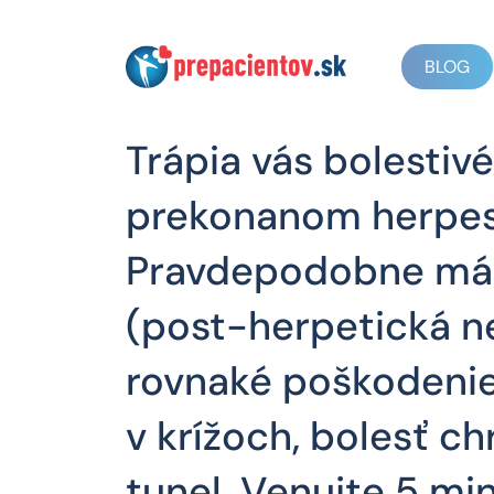
BLOG
Trápia vás bolestiv
prekonanom herpes
Pravdepodobne má
(post-herpetická ne
rovnaké poškodenie 
v krížoch, bolesť c
tunel. Venujte 5 mi