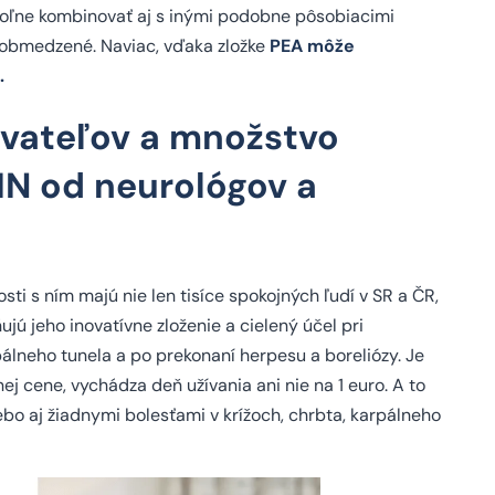
 voľne kombinovať aj s inými podobne pôsobiacimi
o obmedzené. Naviac, vďaka zložke
PEA môže
.
ívateľov a množstvo
IN od neurológov
a
ti s ním majú nie len tisíce spokojných ľudí v SR a ČR,
jú jeho inovatívne zloženie a cielený účel pri
pálneho tunela a po prekonaní herpesu a boreliózy. Je
ej cene, vychádza deň užívania ani nie na 1 euro. A to
bo aj žiadnymi bolesťami v krížoch, chrbta, karpálneho