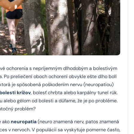
sové ochorenia s nepríjemným dlhodobým a bolestivým
. Po preliečení oboch ochorení obvykle ešte dlho bolí
, ktorá je spôsobená poškodením nervu (neuropatiou)
bolesti
krížov
, bolesť chrbta alebo karpálny tunel rúk.
 alebo gélom od bolesti a dúfame, že je po probléme.
skutočný problém?
e ako
neuropatia
(neuro znamená nerv, patos znamená
es v nervoch. V populácii sa vyskytuje pomerne často,