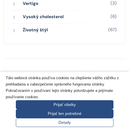
(3)
Vertigo
(6)
Vysoký cholesterol
(67)
Životný štýl
Zásady ochrany osobných údajov
Táto webová stránka používa cookies na zlepšenie vášho zážitku z
prehliadania a zabezpečenie správneho fungovania stránky.
Copyright 2026 © Pharco Grancreo GmbH
Pokračovaním v používaní tejto stránky potvrdzujete a prijímate
používanie cookies.
Prijať všetky
Prijať len potrebné
Návrat hore
Detaily