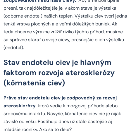
zodpovednosť nesú naše cievy.
Aby sme boli úplne
presní, tak najdôležitejšie je, v akom stave je výstelka
(odborne endotel) našich tepien. Výstelku ciev tvorí jedna
tenká vrstva plochých ale veľmi dôležitých buniek. Ak
teda chceme výrazne znížiť riziko týchto príhod, musíme
sa správne starať o svoje cievy, presnejšie o ich výstelku
(endotel).
Stav endotelu ciev je hlavným
faktorom rozvoja aterosklerózy
(kôrnatenia ciev)
Práve stav endotelu ciev je zodpovedný za rozvoj
aterosklerózy
, ktorá vedie k mozgovej príhode alebo
srdcovému infarktu. Navyše, kôrnatenie ciev nie je nijak
závislé od veku. Postihuje dnes už stále častejšie aj
mladšie ročníky. Ako sa to deje?