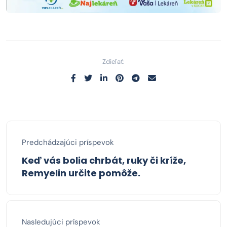
Zdieľať:
Predchádzajúci príspevok
Keď vás bolia chrbát, ruky či kríže,
Remyelin určite pomôže.
Nasledujúci príspevok