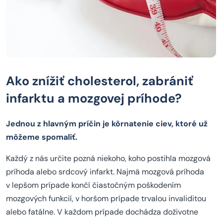
Ako znížiť cholesterol, zabrániť
infarktu a mozgovej príhode?
Jednou z hlavným príčin je kôrnatenie ciev, ktoré už
môžeme spomaliť.
Každý z nás určite pozná niekoho, koho postihla mozgová
príhoda alebo srdcový infarkt. Najmä mozgová príhoda
v lepšom prípade končí čiastočným poškodením
mozgových funkcií, v horšom prípade trvalou invaliditou
alebo fatálne. V každom prípade dochádza doživotne