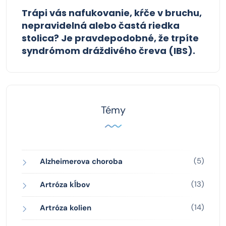
Trápi vás nafukovanie, kŕče v bruchu,
nepravidelná alebo častá riedka
stolica? Je pravdepodobné, že trpíte
syndrómom dráždivého čreva (IBS).
Témy
(5)
Alzheimerova choroba
(13)
Artróza kĺbov
(14)
Artróza kolien