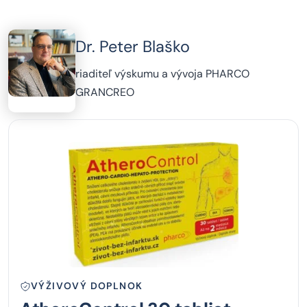
Dr. Peter Blaško
riaditeľ výskumu a vývoja PHARCO
GRANCREO
VÝŽIVOVÝ DOPLNOK