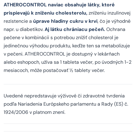
ATHEROCONTROL naviac obsahuje látky, ktoré
prispievajú k zníženiu cholesterolu,
zníženiu inzulínovej
rezistencie a
úprave hladiny cukru v krvi
, čo je výhodné
napr. u diabetikov.
Aj látku chrániacu pečeň.
Ochrana
pečene v kombinácii s potrebou znížiť cholesterol je
jedinečnou výhodou produktu, keďže ten sa metabolizuje
v pečeni. ATHEROCONTROL je dostupný v lekárňach
alebo eshopoch, užíva sa 1 tableta večer, po úvodných 1-2
mesiacoch, môže postačovať ½ tablety večer.
Uvedené nepredstavuje výživové či zdravotné tvrdenia
podľa Nariadenia Európskeho parlamentu a Rady (ES) č.
1924/2006 v platnom znení.