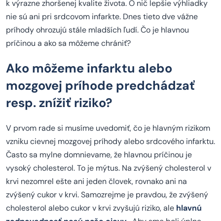
k výrazne zhoršenej kvalite života. O nič lepšie výhliadky
nie sú ani pri srdcovom infarkte. Dnes tieto dve vážne
príhody ohrozujú stále mladších ľudí. Čo je hlavnou
príčinou a ako sa môžeme chrániť?
Ako môžeme infarktu alebo
mozgovej príhode predchádzať
resp. znížiť riziko?
V prvom rade si musíme uvedomiť, čo je hlavným rizikom
vzniku cievnej mozgovej príhody alebo srdcového infarktu.
Často sa mylne domnievame, že hlavnou príčinou je
vysoký cholesterol. To je mýtus. Na zvýšený cholesterol v
krvi nezomrel ešte ani jeden človek, rovnako ani na
zvýšený cukor v krvi. Samozrejme je pravdou, že zvýšený
cholesterol alebo cukor v krvi zvyšujú riziko, ale
hlavnú