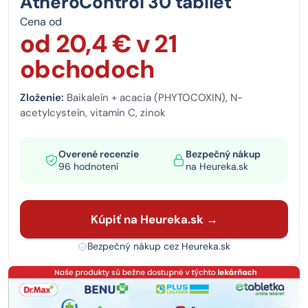
AtheroControl 30 tabliet
Cena od
od 20,4 € v 21
obchodoch
Zloženie:
Baikaleín + acacia (PHYTOCOXIN), N-
acetylcysteín, vitamín C, zinok
Overené recenzie
Bezpečný nákup
96 hodnotení
na Heureka.sk
Kúpiť na Heureka.sk →
Bezpečný nákup cez Heureka.sk