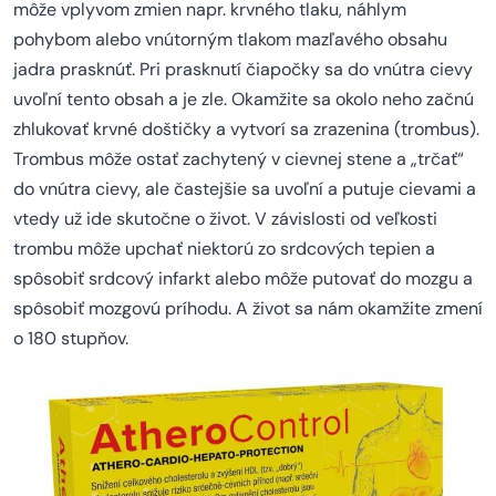
môže vplyvom zmien napr. krvného tlaku, náhlym
pohybom alebo vnútorným tlakom mazľavého obsahu
jadra prasknúť. Pri prasknutí čiapočky sa do vnútra cievy
uvoľní tento obsah a je zle. Okamžite sa okolo neho začnú
zhlukovať krvné doštičky a vytvorí sa zrazenina (trombus).
Trombus môže ostať zachytený v cievnej stene a „trčať“
do vnútra cievy, ale častejšie sa uvoľní a putuje cievami a
vtedy už ide skutočne o život. V závislosti od veľkosti
trombu môže upchať niektorú zo srdcových tepien a
spôsobiť srdcový infarkt alebo môže putovať do mozgu a
spôsobiť mozgovú príhodu. A život sa nám okamžite zmení
o 180 stupňov.