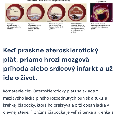
Keď praskne aterosklerotický
plát, priamo hrozí mozgová
príhoda alebo srdcový infarkt a už
ide o život.
Kôrnatenie ciev (aterosklerotický plát) sa skladá z
mazľavého jadra plného rozpadnutých buniek a tuku, a
krehkej čiapočky, ktorá ho prekrýva a drží obsah jadra v
cievnej stene. Fibrózna čiapočka je veľmi tenká a krehká a