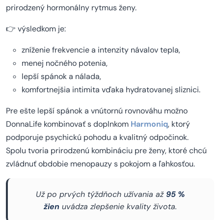
prirodzený hormonálny rytmus ženy.
👉 výsledkom je:
zníženie frekvencie a intenzity návalov tepla,
menej nočného potenia,
lepší spánok a nálada,
komfortnejšia intimita vďaka hydratovanej sliznici.
Pre ešte lepší spánok a vnútornú rovnováhu možno
DonnaLife kombinovať s doplnkom
Harmoniq
, ktorý
podporuje psychickú pohodu a kvalitný odpočinok.
Spolu tvoria prirodzenú kombináciu pre ženy, ktoré chcú
zvládnuť obdobie menopauzy s pokojom a ľahkosťou.
Už po prvých týždňoch užívania až
95 %
žien
uvádza zlepšenie kvality života.