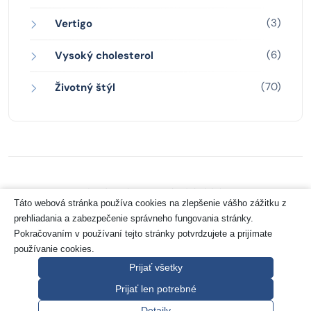
(3)
Vertigo
(6)
Vysoký cholesterol
(70)
Životný štýl
Zásady ochrany osobných údajov
Táto webová stránka používa cookies na zlepšenie vášho zážitku z
prehliadania a zabezpečenie správneho fungovania stránky.
Copyright 2026 © Pharco Grancreo GmbH
Pokračovaním v používaní tejto stránky potvrdzujete a prijímate
používanie cookies.
Prijať všetky
Prijať len potrebné
Návrat hore
Detaily