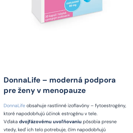
DonnaLife – moderná podpora
pre ženy v menopauze
DonnaLife
obsahuje rastlinné izoflavóny – fytoestrogény,
ktoré napodobňujú účinok estrogénu v tele.
Vďaka
dvojfázovému uvoľňovaniu
pôsobia presne
vtedy, keď ich telo potrebuje, čím napodobňujú