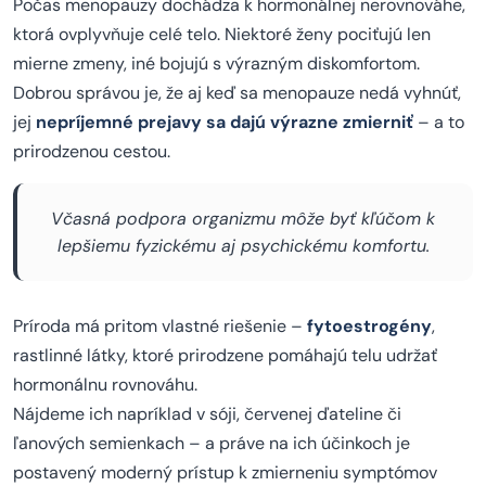
Počas menopauzy dochádza k hormonálnej nerovnováhe,
ktorá ovplyvňuje celé telo. Niektoré ženy pociťujú len
mierne zmeny, iné bojujú s výrazným diskomfortom.
Dobrou správou je, že aj keď sa menopauze nedá vyhnúť,
jej
nepríjemné prejavy sa dajú výrazne zmierniť
– a to
prirodzenou cestou.
Včasná podpora organizmu môže byť kľúčom k
lepšiemu fyzickému aj psychickému komfortu.
Príroda má pritom vlastné riešenie –
fytoestrogény
,
rastlinné látky, ktoré prirodzene pomáhajú telu udržať
hormonálnu rovnováhu.
Nájdeme ich napríklad v sóji, červenej ďateline či
ľanových semienkach – a práve na ich účinkoch je
postavený moderný prístup k zmierneniu symptómov