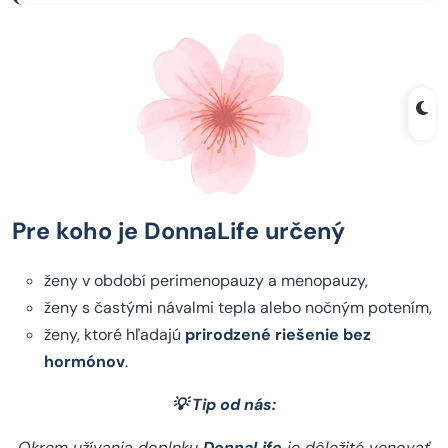
Pre koho je DonnaLife určený
ženy v období perimenopauzy a menopauzy,
ženy s častými návalmi tepla alebo nočným potením,
ženy, ktoré hľadajú
prirodzené riešenie bez
hormónov
.
💡
Tip od nás:
Okrem užívania doplnku
DonnaLife
je dôležité venovať