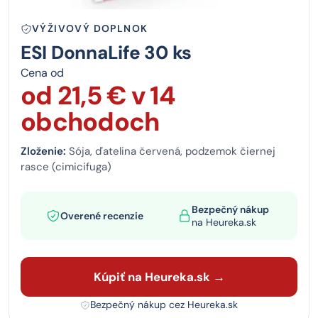
VÝŽIVOVÝ DOPLNOK
ESI DonnaLife 30 ks
Cena od
od 21,5 € v 14
obchodoch
Zloženie:
Sója, ďatelina červená, podzemok čiernej
rasce (cimicifuga)
Bezpečný nákup
Overené recenzie
na Heureka.sk
Kúpiť na Heureka.sk →
Bezpečný nákup cez Heureka.sk