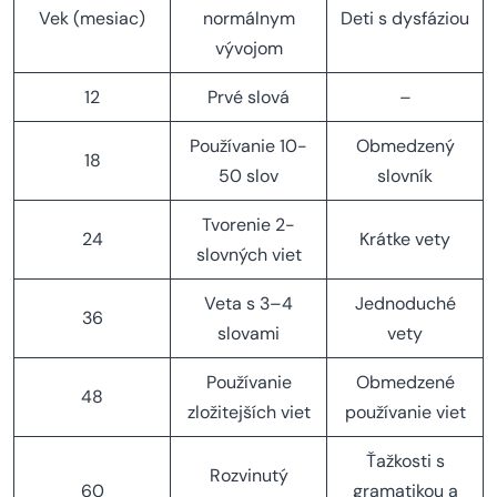
Vek (mesiac)
normálnym
Deti s dysfáziou
vývojom
12
Prvé slová
–
Používanie 10-
Obmedzený
18
50 slov
slovník
Tvorenie 2-
24
Krátke vety
slovných viet
Veta s 3–4
Jednoduché
36
slovami
vety
Používanie
Obmedzené
48
zložitejších viet
používanie viet
Ťažkosti s
Rozvinutý
60
gramatikou a