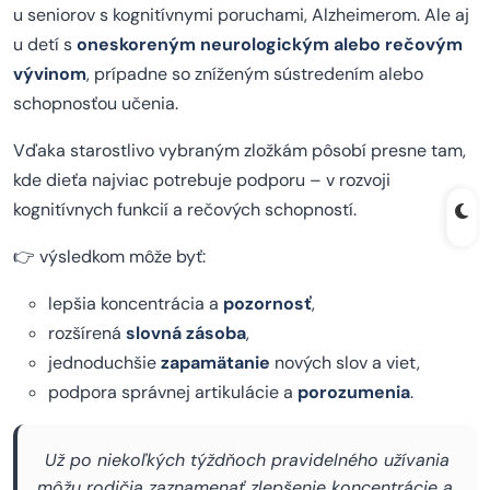
u seniorov s kognitívnymi poruchami, Alzheimerom. Ale aj
u detí s
oneskoreným neurologickým alebo rečovým
vývinom
, prípadne so zníženým sústredením alebo
schopnosťou učenia.
Vďaka starostlivo vybraným zložkám pôsobí presne tam,
kde dieťa najviac potrebuje podporu – v rozvoji
kognitívnych funkcií a rečových schopností.
👉 výsledkom môže byť:
lepšia koncentrácia a
pozornosť
,
rozšírená
slovná zásoba
,
jednoduchšie
zapamätanie
nových slov a viet,
podpora správnej artikulácie a
porozumenia
.
Už po niekoľkých týždňoch pravidelného užívania
môžu rodičia zaznamenať zlepšenie koncentrácie a