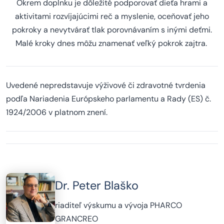
Okrem doplnku je dôležité podporovať dieťa hrami a
aktivitami rozvíjajúcimi reč a myslenie, oceňovať jeho
pokroky a nevytvárať tlak porovnávaním s inými deťmi.
Malé kroky dnes môžu znamenať veľký pokrok zajtra.
Uvedené nepredstavuje výživové či zdravotné tvrdenia
podľa Nariadenia Európskeho parlamentu a Rady (ES) č.
1924/2006 v platnom znení.
Dr. Peter Blaško
riaditeľ výskumu a vývoja PHARCO
GRANCREO