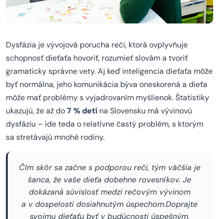
Dysfázia je vývojová porucha reči, ktorá ovplyvňuje
schopnosť dieťaťa hovoriť, rozumieť slovám a tvoriť
gramaticky správne vety. Aj keď inteligencia dieťaťa môže
byť normálna, jeho komunikácia býva oneskorená a dieťa
môže mať problémy s vyjadrovaním myšlienok. Štatistiky
ukazujú, že až do
7 % detí
na Slovensku má vývinovú
dysfáziu – ide teda o relatívne častý problém, s ktorým
sa stretávajú mnohé rodiny.
Čím skôr sa začne s podporou reči, tým väčšia je
šanca, že vaše dieťa dobehne rovesníkov. Je
dokázaná súvislosť medzi rečovým vývinom
a v dospelosti dosiahnutým úspechom.Doprajte
svojmu dieťaťu byť v budúcnosti úspešným,