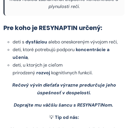
plynulosti reči.
Pre koho je RESYNAPTIN určený:
deti s
dysfáziou
alebo oneskoreným vývojom reči,
deti, ktoré potrebujú podporu
koncentrácie a
učenia
,
deti, u ktorých je cieľom
prirodzený
rozvoj
kognitívnych funkcií.
Rečový vývin dieťaťa výrazne predurčuje jeho
úspešnosť v dospelosti.
Doprajte mu väčšiu šancu s RESYNAPTINom.
💡
Tip od nás: