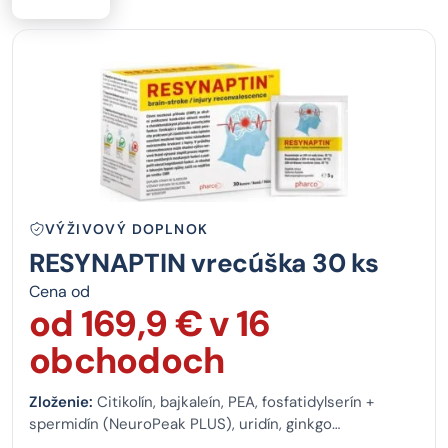
VÝŽIVOVÝ DOPLNOK
RESYNAPTIN vrecúška 30 ks
Cena od
od 169,9 € v 16
obchodoch
Zloženie:
Citikolín, bajkaleín, PEA, fosfatidylserín +
spermidín (NeuroPeak PLUS), uridín, ginkgo
dvojlaločnaté, bakopa + ďalšie zložky