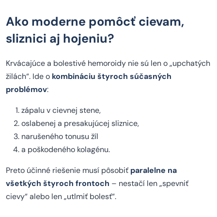
Ako moderne pomôcť cievam,
sliznici aj hojeniu?
Krvácajúce a bolestivé hemoroidy nie sú len o „upchatých
žilách“. Ide o
kombináciu štyroch súčasných
problémov
:
zápalu v cievnej stene,
oslabenej a presakujúcej sliznice,
narušeného tonusu žíl
a poškodeného kolagénu.
Preto účinné riešenie musí pôsobiť
paralelne na
všetkých štyroch frontoch
– nestačí len „spevniť
cievy“ alebo len „utlmiť bolesť“.