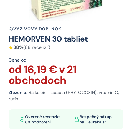
VÝŽIVOVÝ DOPLNOK
HEMORVEN 30 tabliet
88%
(88 recenzií)
Cena od
od 16,19 € v 21
obchodoch
Zloženie:
Baikaleín + acacia (PHYTOCOXIN), vitamín C,
rutín
Overené recenzie
Bezpečný nákup
88 hodnotení
na Heureka.sk