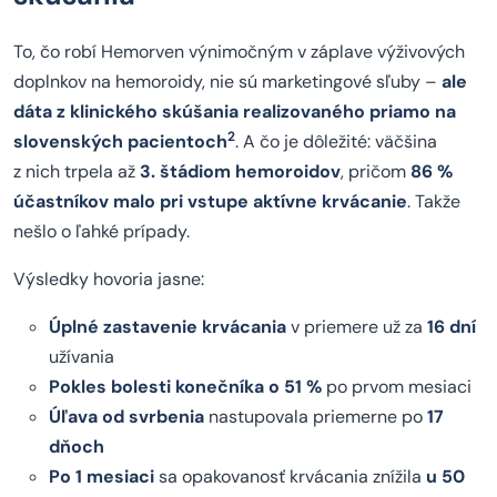
To, čo robí Hemorven výnimočným v záplave výživových
doplnkov na hemoroidy, nie sú marketingové sľuby –
ale
dáta z klinického skúšania realizovaného priamo na
2
slovenských pacientoch
. A čo je dôležité: väčšina
z nich trpela až
3. štádiom hemoroidov
, pričom
86 %
účastníkov malo pri vstupe aktívne krvácanie
. Takže
nešlo o ľahké prípady.
Výsledky hovoria jasne:
Úplné zastavenie krvácania
v priemere už za
16 dní
užívania
Pokles bolesti konečníka o 51 %
po prvom mesiaci
Úľava od svrbenia
nastupovala priemerne po
17
dňoch
Po 1 mesiaci
sa opakovanosť krvácania znížila
u 50