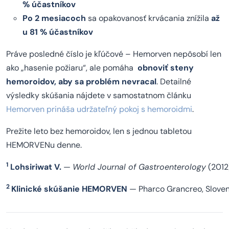
% účastníkov
Po 2 mesiacoch
sa opakovanosť krvácania znížila
až
u 81 % účastníkov
Práve posledné číslo je kľúčové – Hemorven nepôsobí len
ako „hasenie požiaru“, ale pomáha
obnoviť steny
hemoroidov, aby sa problém nevracal
. Detailné
výsledky skúšania nájdete v samostatnom článku
Hemorven prináša udržateľný pokoj s hemoroidmi
.
Prežite leto bez hemoroidov, len s jednou tabletou
HEMORVENu denne.
1
Lohsiriwat V.
—
World Journal of Gastroenterology
(2012
2
Klinické skúšanie HEMORVEN
— Pharco Grancreo, Sloven