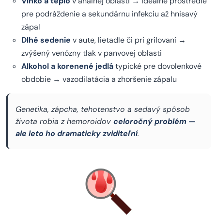
Vlhko a teplo
v análnej oblasti → ideálne prostredie
pre podráždenie a sekundárnu infekciu až hnisavý
zápal
Dlhé sedenie
v aute, lietadle či pri grilovaní →
zvýšený venózny tlak v panvovej oblasti
Alkohol a korenené jedlá
typické pre dovolenkové
obdobie → vazodilatácia a zhoršenie zápalu
Genetika, zápcha, tehotenstvo a sedavý spôsob
života robia z hemoroidov
celoročný problém —
ale leto ho dramaticky zviditeľní
.