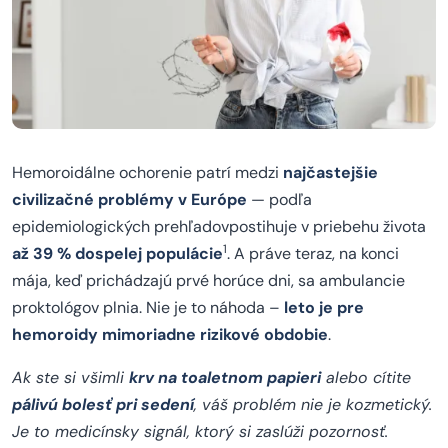
Hemoroidálne ochorenie patrí medzi
najčastejšie
civilizačné problémy v Európe
— podľa
epidemiologických prehľadovpostihuje v priebehu života
1
až 39 % dospelej populácie
. A práve teraz, na konci
mája, keď prichádzajú prvé horúce dni, sa ambulancie
proktológov plnia. Nie je to náhoda –
leto je pre
hemoroidy mimoriadne rizikové obdobie
.
Ak ste si všimli
krv na toaletnom papieri
alebo cítite
pálivú bolesť pri sedení
, váš problém nie je kozmetický.
Je to medicínsky signál, ktorý si zaslúži pozornosť.