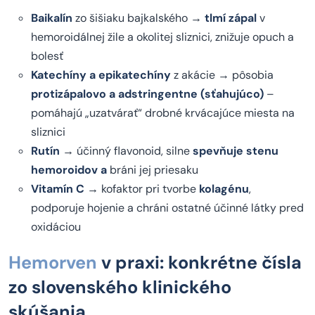
Baikalín
zo šišiaku bajkalského →
tlmí zápal
v
hemoroidálnej žile a okolitej sliznici, znižuje opuch a
bolesť
Katechíny a epikatechíny
z akácie → pôsobia
protizápalovo a adstringentne (sťahujúco)
–
pomáhajú „uzatvárať“ drobné krvácajúce miesta na
sliznici
Rutín
→ účinný flavonoid, silne
spevňuje stenu
hemoroidov a
bráni jej priesaku
Vitamín C
→ kofaktor pri tvorbe
kolagénu
,
podporuje hojenie a chráni ostatné účinné látky pred
oxidáciou
Hemorven
v praxi: konkrétne čísla
zo slovenského klinického
skúšania