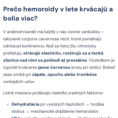
Prečo hemoroidy v lete krvácajú a
bolia viac?
V análnom kanáli má každý z nás cievne vankúšiky –
takzvané
corpora cavernosa recti
, ktoré pomáhajú
udržiavať kontinenciu. Keď sa tieto žily chronicky
preťažujú,
strácajú elasticitu, rozširujú sa a tenká
sliznica nad nimi sa poškodí až presiakne
. Výsledkom je
typické krvácanie
jasne červenou
krvou pri stolici. Bolesť
zase vzniká pri
zápale, opuchu alebo trombóze
vonkajších uzlov.
Letné mesiace pridávajú niekoľko zradných faktorov:
Dehydratácia
pri vysokých teplotách → tvrdšia
stolica → mechanické dráždenie hemoroidov