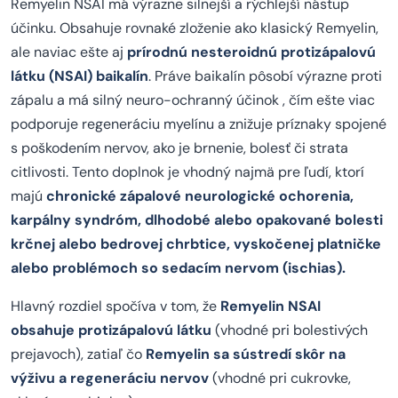
Remyelin NSAI má výrazne silnejší a rýchlejší nástup
účinku. Obsahuje rovnaké zloženie ako klasický Remyelin,
ale naviac ešte aj
prírodnú nesteroidnú protizápalovú
látku (NSAI) baikalín
. Práve baikalín pôsobí výrazne proti
zápalu a má silný neuro-ochranný účinok , čím ešte viac
podporuje regeneráciu myelínu a znižuje príznaky spojené
s poškodením nervov, ako je brnenie, bolesť či strata
citlivosti. Tento doplnok je vhodný najmä pre ľudí, ktorí
majú
chronické zápalové neurologické ochorenia,
karpálny syndróm, dlhodobé alebo opakované bolesti
krčnej alebo bedrovej chrbtice, vyskočenej platničke
alebo problémoch so sedacím nervom (ischias).
Hlavný rozdiel spočíva v tom, že
Remyelin NSAI
obsahuje protizápalovú látku
(vhodné pri bolestivých
prejavoch), zatiaľ čo
Remyelin sa sústredí skôr na
výživu a regeneráciu nervov
(vhodné pri cukrovke,