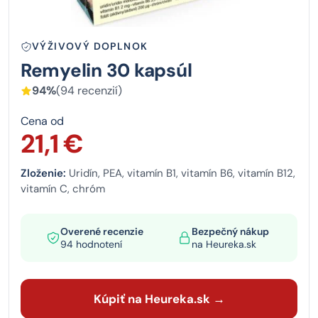
VÝŽIVOVÝ DOPLNOK
Remyelin 30 kapsúl
94%
(94 recenzií)
Cena od
21,1 €
Zloženie:
Uridín, PEA, vitamín B1, vitamín B6, vitamín B12,
vitamín C, chróm
Overené recenzie
Bezpečný nákup
94 hodnotení
na Heureka.sk
Kúpiť na Heureka.sk →