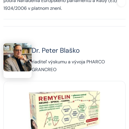
podľa Nariadenia Európskeho parlamentu a Rady (ES) č.
1924/2006 v platnom znení.
Dr. Peter Blaško
riaditeľ výskumu a vývoja PHARCO
GRANCREO