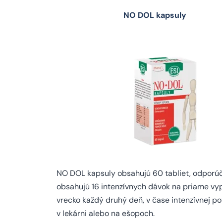
NO DOL kapsuly NO
NO DOL kapsuly obsahujú 60 tabliet, odporúč
obsahujú 16 intenzívnych dávok na priame vypi
vrecko každý druhý deň, v čase intenzívnej p
v lekárni alebo na ešopoch.