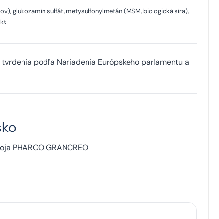
ov), glukozamín sulfát, metysulfonylmetán (MSM, biologická síra),
akt
 tvrdenia podľa Nariadenia Európskeho parlamentu a
ško
vývoja PHARCO GRANCREO