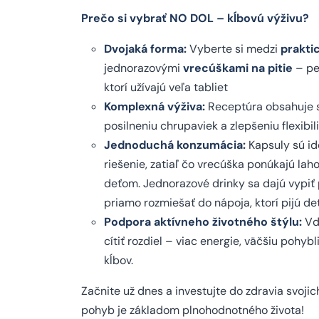
Prečo si vybrať NO DOL – kĺbovú výživu?
Dvojaká forma:
Vyberte si medzi
prakti
jednorazovými
vrecúškami na pitie
– per
ktorí užívajú veľa tabliet
Komplexná výživa:
Receptúra obsahuje st
posilneniu chrupaviek a zlepšeniu flexibili
Jednoduchá konzumácia:
Kapsuly sú ide
riešenie, zatiaľ čo vrecúška ponúkajú lah
deťom. Jednorazové drinky sa dajú vypiť 
priamo rozmiešať do nápoja, ktorí pijú det
Podpora aktívneho životného štýlu:
Vďa
cítiť rozdiel – viac energie, väčšiu pohy
kĺbov.
Začnite už dnes a investujte do zdravia svoji
pohyb je základom plnohodnotného života!