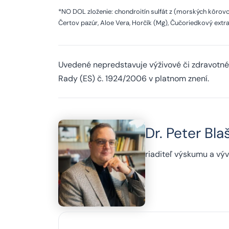
*NO DOL zloženie: chondroitín sulfát z (morských kôrovc
Čertov pazúr, Aloe Vera, Horčík (Mg), Čučoriedkový extr
Uvedené nepredstavuje výživové či zdravotné
Rady (ES) č. 1924/2006 v platnom znení.
Dr. Peter Bla
riaditeľ výskumu a 