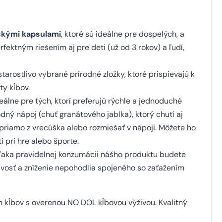
ckými kapsulami
, ktoré sú ideálne pre dospelých, a
fektným riešením aj pre deti (už od 3 rokov) a ľudí,
arostlivo vybrané prírodné zložky, ktoré prispievajú k
ty kĺbov.
álne pre tých, ktorí preferujú rýchle a jednoduché
odný nápoj (chuť granátového jablka), ktorý chutí aj
priamo z vrecúška alebo rozmiešať v nápoji. Môžete ho
i pri hre alebo športe.
ka pravidelnej konzumácii nášho produktu budete
blivosť a zníženie nepohodlia spojeného so zaťažením
ch kĺbov s overenou NO DOL kĺbovou výživou. Kvalitný