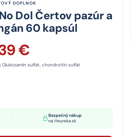
VOVÝ DOPLNOK
 No Dol Čertov pazúr a
gán 60 kapsúl
,39 €
:
Glukozamín sulfát, chondroitín sulfát
Bezpečný nákup
na Heureka.sk