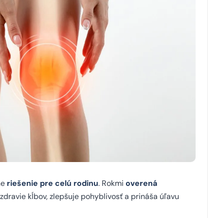
ne
riešenie pre celú rodinu
. Rokmi
overená
ravie kĺbov, zlepšuje pohyblivosť a prináša úľavu