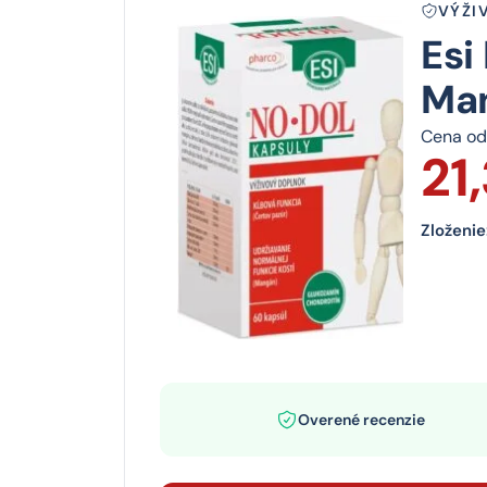
VÝŽI
Esi
Man
Cena od
21
Zloženie
Overené recenzie