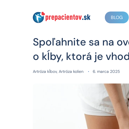
BLOG
Spoľahnite sa na ov
o kĺby, ktorá je vho
Artróza kĺbov
,
Artróza kolien
6. marca 2025