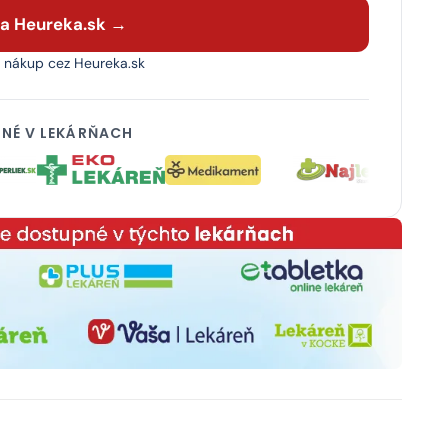
na Heureka.sk →
 nákup cez Heureka.sk
NÉ V LEKÁRŇACH