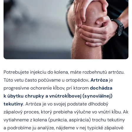
Potrebujete injekciu do kolena, máte rozbehnutú artrózu.
Túto vetu často počúvame u ortopédov
. Artróza
je
progresívne ochorenie kĺbov, pri ktorom
dochádza
k úbytku chrupky a vnútrokĺbovej (synoviálnej)
tekutiny
. Artróza je vo svojej podstate dlhodobý
zápalový proces, ktorý prebieha výlučne vo vnútri kĺbu. Ak
vytiahneme z kolena (punkcia, aspirácia) trochu tekutiny
a podrobíme ju analýze, nájdeme v nej typické zápalové