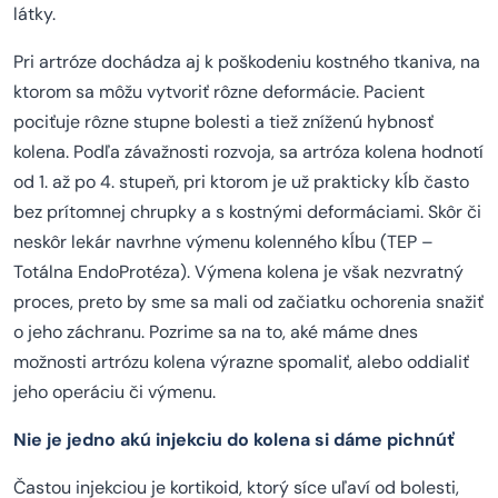
látky.
Pri artróze dochádza aj k poškodeniu kostného tkaniva, na
ktorom sa môžu vytvoriť rôzne deformácie. Pacient
pociťuje rôzne stupne bolesti a tiež zníženú hybnosť
kolena. Podľa závažnosti rozvoja, sa artróza kolena hodnotí
od 1. až po 4. stupeň, pri ktorom je už prakticky kĺb často
bez prítomnej chrupky a s kostnými deformáciami. Skôr či
neskôr lekár navrhne výmenu kolenného kĺbu (TEP –
Totálna EndoProtéza). Výmena kolena je však nezvratný
proces, preto by sme sa mali od začiatku ochorenia snažiť
o jeho záchranu. Pozrime sa na to, aké máme dnes
možnosti artrózu kolena výrazne spomaliť, alebo oddialiť
jeho operáciu či výmenu.
Nie je jedno akú injekciu do kolena si dáme pichnúť
Častou injekciou je kortikoid, ktorý síce uľaví od bolesti,