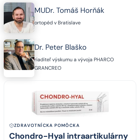
MUDr. Tomáš Horňák
ortopéd v Bratislave
Dr. Peter Blaško
riaditeľ výskumu a vývoja PHARCO
GRANCREO
ZDRAVOTNÍCKA POMÔCKA
Chondro-Hyal intraartikulárny