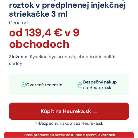
roztok v predplnenej injekčnej
striekačke 3 ml
Cena od
od 139,4 € v 9
obchodoch
Zloženie:
Kyselina hyalurónová, chondroitín sulfát
sodný
Bezpečný nákup
Overené recenzie
na Heureka.sk
Kúpiť na Heureka.sk →
Bezpečný nákup cez Heureka.sk