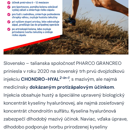
Slovensko – talianska spoločnosť PHARCO GRANCREO
priniesla v roku 2020 na slovenský trh prvú dvojzložkovú
2-in-1
injekciu
CHONDRO-HYAL
, s mazivým, ale najmä
medicínsky
dokázaným
protizápalovým účinkom
.
Injekcia obsahuje hustý a špeciálne upravený biologický
koncentrát kyseliny hyalurónovej, ale najmä zosieťovaný
koncentrát chondroitín sulfátu. Kyselina hyalurónová
zabezpečí dlhodobý mazivý účinok. Naviac, vďaka úprave,
dlhodobo podporuje tvorbu prirodzenej kyseliny