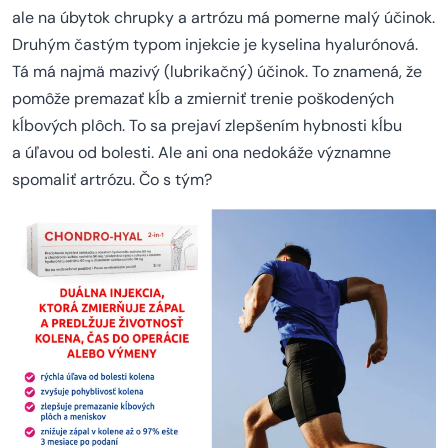
ale na úbytok chrupky a artrózu má pomerne malý účinok.
Druhým častým typom injekcie je kyselina hyalurónová.
Tá má najmä mazivý (lubrikačný) účinok. To znamená, že
pomôže premazať kĺb a zmierniť trenie poškodených
kĺbových plôch. To sa prejaví zlepšením hybnosti kĺbu
a úľavou od bolesti. Ale ani ona nedokáže významne
spomaliť artrózu. Čo s tým?