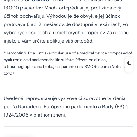
18.000 pacientov. Mnohí ortopédi si jej protizápalový
účinok pochvaľujú. Výhodou je, že obvykle jej účinok
pretrváva 6 až 12 mesiacov. Je dostupná v lekárňach, vo
vybraných ešopoch a u niektorých ortopédov. Zakúpenú
injekciu vám určite aplikuje váš ortopéd.
*Henrontin Y. Et al., Intra-articular use of a medical device composed of
hyaluronic acid and chondroitin sulfate: Effects on clinical,
ultrasonographic and biological parameters, BMC Research Notes 2012,
5:407
Uvedené nepredstavuje výživové či zdravotné tvrdenia
podľa Nariadenia Európskeho parlamentu a Rady (ES) č.
1924/2006 v platnom znení.