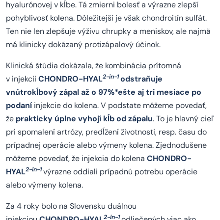
hyalurónovej v kĺbe. Tá zmierni bolesť a výrazne zlepší
pohyblivosť kolena. Dôležitejší je však chondroitín sulfát.
Ten nie len zlepšuje výživu chrupky a meniskov, ale najmä
má klinicky dokázaný protizápalový účinok.
Klinická štúdia dokázala, že kombinácia prítomná
2-in-1
v injekcii
CHONDRO-HYAL
odstraňuje
vnútrokĺbový zápal až o 97%*ešte aj tri mesiace po
podaní
injekcie do kolena. V podstate môžeme povedať,
že
prakticky úplne vyhojí kĺb od zápalu
. To je hlavný cieľ
pri spomalení artrózy, predĺžení životnosti, resp. času do
prípadnej operácie alebo výmeny kolena. Zjednodušene
môžeme povedať, že injekcia do kolena
CHONDRO-
2-in-1
HYAL
výrazne oddiali prípadnú potrebu operácie
alebo výmeny kolena.
Za 4 roky bolo na Slovensku duálnou
2-in-1
injekciou
CHONDRO-HYAL
odliečených viac ako