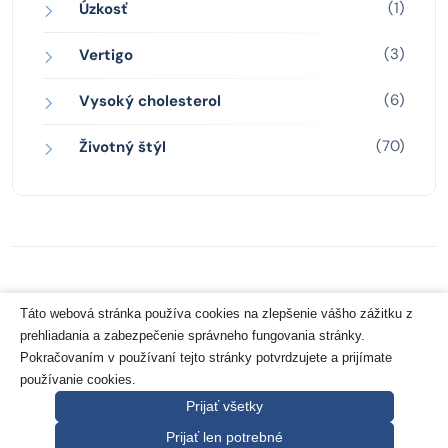
(1)
Úzkosť
(3)
Vertigo
(6)
Vysoký cholesterol
(70)
Životný štýl
Zásady ochrany osobných údajov
Táto webová stránka používa cookies na zlepšenie vášho zážitku z
prehliadania a zabezpečenie správneho fungovania stránky.
Copyright 2026 © Pharco Grancreo GmbH
Pokračovaním v používaní tejto stránky potvrdzujete a prijímate
používanie cookies.
Prijať všetky
Prijať len potrebné
Návrat hore